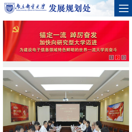
1
2
3